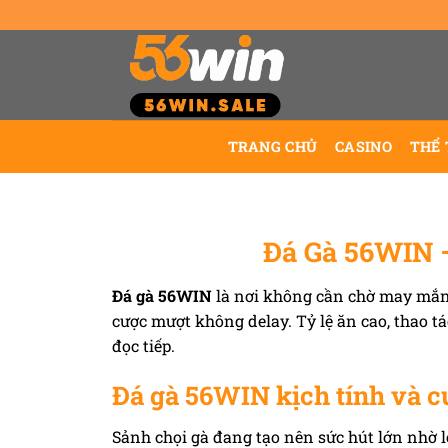
Bỏ
qua
nội
dung
TRANG CHỦ
CASINO
THỂ
Đá Gà 56WIN 
Đá gà 56WIN
là nơi không cần chờ may mắn,
cược mượt không delay. Tỷ lệ ăn cao, thao tác
đọc tiếp.
Đá gà 56WIN kịch tính và c
Sảnh chọi gà đang tạo nên sức hút lớn nhờ 