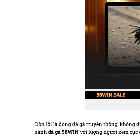
Đòn lối là dòng đá gà truyền thống, không d
sảnh
đá gà 56WIN
với lượng người xem cực 