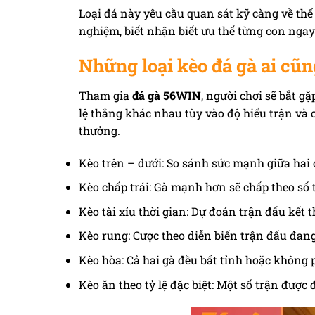
Loại đá này yêu cầu quan sát kỹ càng về thể
nghiệm, biết nhận biết ưu thế từng con ngay
Những loại kèo đá gà ai cũ
Tham gia
đá gà 56WIN
, người chơi sẽ bắt g
lệ thắng khác nhau tùy vào độ hiểu trận và 
thưởng.
Kèo trên – dưới: So sánh sức mạnh giữa hai
Kèo chấp trái: Gà mạnh hơn sẽ chấp theo số t
Kèo tài xỉu thời gian: Dự đoán trận đấu kết 
Kèo rung: Cược theo diễn biến trận đấu đang p
Kèo hòa: Cả hai gà đều bất tỉnh hoặc không 
Kèo ăn theo tỷ lệ đặc biệt: Một số trận được 