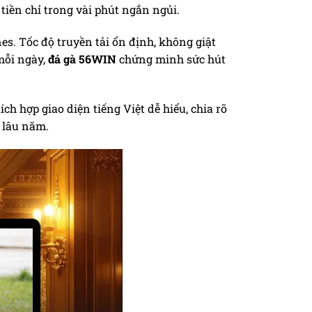
 tiền chỉ trong vài phút ngắn ngủi.
nes. Tốc độ truyền tải ổn định, không giật
mỗi ngày,
đá gà 56WIN
chứng minh sức hút
ch hợp giao diện tiếng Việt dễ hiểu, chia rõ
ủ lâu năm.