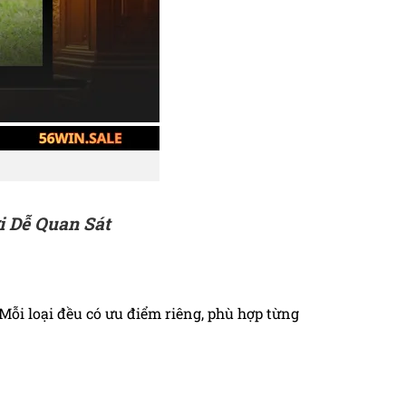
ơi Dễ Quan Sát
Mỗi loại đều có ưu điểm riêng, phù hợp từng