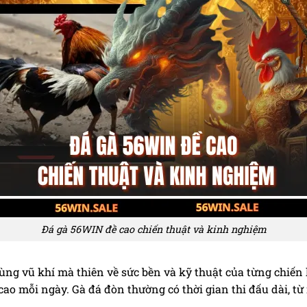
Đá gà 56WIN đề cao chiến thuật và kinh nghiệm
ùng vũ khí mà thiên về sức bền và kỹ thuật của từng chiến k
cao mỗi ngày. Gà đá đòn thường có thời gian thi đấu dài, t