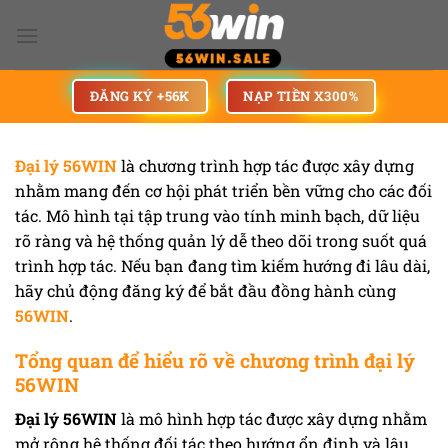
Bỏ
qua
nội
dung
ĐĂNG KÝ +56K
NẠP TIỀN X300%
Đại lý 56WIN
là chương trình hợp tác được xây dựng
nhằm mang đến cơ hội phát triển bền vững cho các đối
tác. Mô hình tại tập trung vào tính minh bạch, dữ liệu
rõ ràng và hệ thống quản lý dễ theo dõi trong suốt quá
trình hợp tác. Nếu bạn đang tìm kiếm hướng đi lâu dài,
hãy chủ động đăng ký để bắt đầu đồng hành cùng
56WIN
.
Tổng quan để hiểu rõ về chương trình đại lý
56WIN
Đại lý 56WIN
là mô hình hợp tác được xây dựng nhằm
mở rộng hệ thống đối tác theo hướng ổn định và lâu