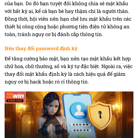
của bạn. Do đó bạn tuyệt đối không chia sẻ mật khẩu
với bất kỳ ai, kể cả bạn bè hay thậm chí là người thân.
Đồng thời, hội viên nên hạn chế lưu mật khẩu trên các
thiết bị công cộng hoặc phương tiện điện tử không an
toàn, tránh nguy cơ bị đánh cắp thông tin.
Nên thay đổi password định kỳ
Để tăng cường bảo mật, bạn nên tạo mật khẩu kết hợp
chữ hoa, chữ thường, số và ký tự đặc biệt. Ngoài ra, việc
thay đổi mật khẩu định kỳ là cách hiệu quả để giảm
nguy cơ bị hack hoặc rò rỉ thông tin.