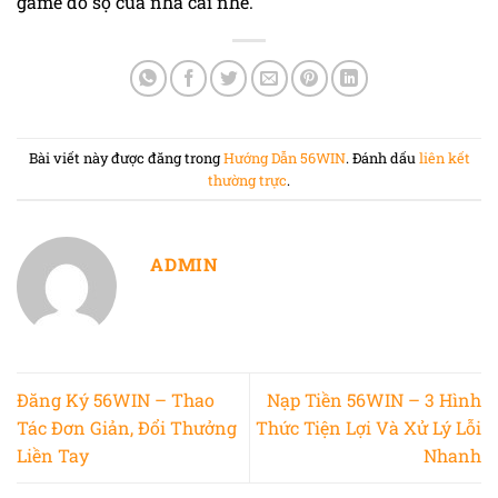
game đồ sộ của nhà cái nhé.
Bài viết này được đăng trong
Hướng Dẫn 56WIN
. Đánh dấu
liên kết
thường trực
.
ADMIN
Đăng Ký 56WIN – Thao
Nạp Tiền 56WIN – 3 Hình
Tác Đơn Giản, Đổi Thưởng
Thức Tiện Lợi Và Xử Lý Lỗi
Liền Tay
Nhanh