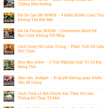
Thắng Nửa Đường
Không
có
Đá Gà Cựa Sắt 56WIN – 4 Điểm Khiến Cược Thủ
bình
luận
Không Thể Rời Mắt
ở
Cách
Không
Nuôi
có
Đá Gà Thomo 56WIN – Livestream Mượt Để
Gà
bình
Đá
luận
Bạn Cược Không Trễ Nhịp
–
ở
Chọn
Đá
Không
Giống
Gà
có
Cách Quay Hũ Luôn Trúng – Phân Tích Dữ Liệu
Chuẩn
Cựa
bình
Là
Sắt
luận
Slot Thực
Thắng
56WIN
ở
Nửa
–
Đá
Không
Đường
4
Gà
có
Kho Báu Aztec – 3 Trải Nghiệm Giải Trí Cổ Đại
Điểm
Thomo
bình
Khiến
56WIN
luận
Đáng Thử
Cược
–
ở
Thủ
Livestream
Cách
Không
Không
Mượt
Quay
có
Mẹo săn Jackpot – Bí quyết không quay nhiều
Thể
Để
Hũ
bình
Rời
Bạn
Luôn
luận
vẫn dễ trúng
Mắt
Cược
Trúng
ở
Không
–
Kho
Không
Trễ
Phân
Báu
có
Cách Tính Lô Rơi Chính Xác Theo Dữ Liệu
Nhịp
Tích
Aztec
bình
Dữ
–
luận
Thống Kê Thực Tế Mới
Liệu
3
ở
Slot
Trải
Mẹo
Không
Thực
Nghiệm
săn
có