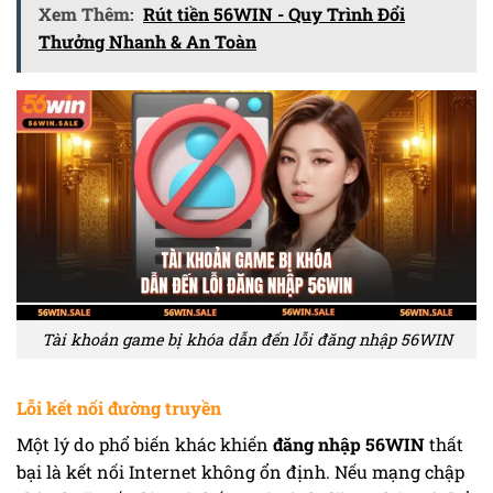
Xem Thêm:
Rút tiền 56WIN - Quy Trình Đổi
Thưởng Nhanh & An Toàn
Tài khoản game bị khóa dẫn đến lỗi đăng nhập 56WIN
Lỗi kết nối đường truyền
Một lý do phổ biến khác khiến
đăng nhập 56WIN
thất
bại là kết nối Internet không ổn định. Nếu mạng chập