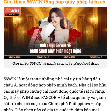
Giới thiệu 56WIN tổng hợp giấy phép hiện có
Giới thiệu 56WIN về danh sách giấy phép hoạt động
56WIN là một trong những nhà cái uy tín hàng đầu
châu Á, hoạt động hợp pháp minh bạch. Nhà cái sở hữu
các giấy phép chứng chỉ hoạt động quốc tế rất rõ ràng.
Cụ thể, 56WIN được PAGCOR – tổ chức quản lý và giám
sát trò chơi cá cược của Chính phủ Philippines – cấp
phép. Giấy phép này có giá trị quốc tế, đảm bảo mọi