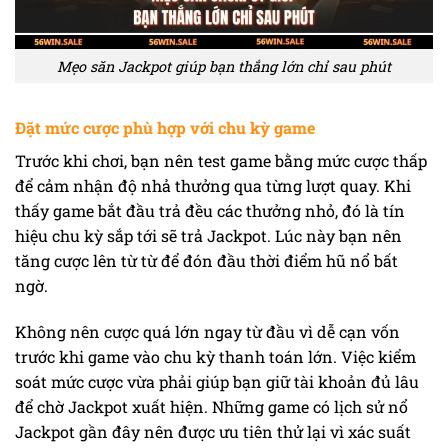
Mẹo săn Jackpot giúp bạn thắng lớn chỉ sau phút
Đặt mức cược phù hợp với chu kỳ game
Trước khi chơi, bạn nên test game bằng mức cược thấp
để cảm nhận độ nhả thưởng qua từng lượt quay. Khi
thấy game bắt đầu trả đều các thưởng nhỏ, đó là tín
hiệu chu kỳ sắp tới sẽ trả Jackpot. Lúc này bạn nên
tăng cược lên từ từ để đón đầu thời điểm hũ nổ bất
ngờ.
Không nên cược quá lớn ngay từ đầu vì dễ cạn vốn
trước khi game vào chu kỳ thanh toán lớn. Việc kiểm
soát mức cược vừa phải giúp bạn giữ tài khoản đủ lâu
để chờ Jackpot xuất hiện. Những game có lịch sử nổ
Jackpot gần đây nên được ưu tiên thử lại vì xác suất