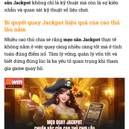
săn Jackpot
không chỉ là kỹ thuật mà còn là sự kiên
nhẫn và quan sát kỹ thuật số liệu chơi.
Bí quyết quay Jackpot hiệu quả của cao thủ
lâu năm
Nhiều cao thủ chia sẻ rằng
mẹo săn Jackpot
thực tế
không nằm ở việc quay càng nhiều càng tốt mà ở tính
toán đúng điểm nổ. Tâm lý vững, quản lý vốn tốt và
biết dừng đúng lúc là ba yếu tố quan trọng khi tham
gia game quay hũ.