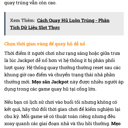
quay trúng vẫn còn cao.
Xem Thêm:
Cách Quay Hũ Luôn Trúng - Phân
Tích Dữ Liệu Slot Thực
Chọn thời gian vàng để quay hũ dễ nổ
Thời điểm ít người chơi như rạng sáng hoặc giữa trưa
là lúc Jackpot dễ nổ hơn vì hệ thống ít bị phân phối
lượt quay. Hệ thống quay thưởng thường reset sau các
khung giờ cao điểm và chuyển trạng thái nhả phần
thưởng mới.
Mẹo săn Jackpot
này được nhiều người áp
dụng trong các game quay hũ tại cổng lớn.
Nếu bạn có lịch sử chơi vào buổi tối nhưng không có
kết quả, hãy thử đổi thời gian chơi để kiểm nghiệm lại
chu kỳ. Mỗi game sẽ có thuật toán riêng nhưng đều
xoay quanh các giai đoạn nhả và thu hồi thưởng.
Mẹo