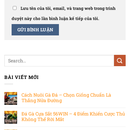
Lưu tên của tôi, email, và trang web trong trình
duyệt này cho lần bình luận kế tiếp của tôi.
BÀI VIẾT MỚI
Cách Nuôi Gà Đá – Chọn Giống Chuẩn Là
Thắng Nửa Đường
Không
có
Đá Gà Cựa Sắt 56WIN – 4 Điểm Khiến Cược Thủ
bình
luận
Không Thể Rời Mắt
ở
Cách
Không
Nuôi
có