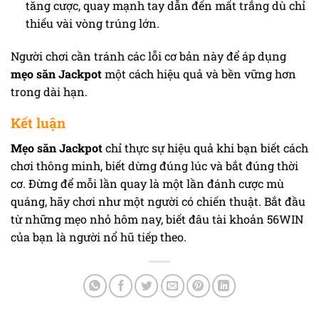
tăng cược, quay mạnh tay dẫn đến mất trắng dù chỉ
thiếu vài vòng trúng lớn.
Người chơi cần tránh các lỗi cơ bản này để áp dụng
mẹo săn Jackpot
một cách hiệu quả và bền vững hơn
trong dài hạn.
Kết luận
Mẹo săn Jackpot
chỉ thực sự hiệu quả khi bạn biết cách
chơi thông minh, biết dừng đúng lúc và bắt đúng thời
cơ. Đừng để mỗi lần quay là một lần đánh cược mù
quáng, hãy chơi như một người có chiến thuật. Bắt đầu
từ những mẹo nhỏ hôm nay, biết đâu tài khoản 56WIN
của bạn là người nổ hũ tiếp theo.