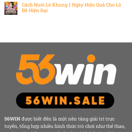
trúng
Theo
Đề
có
Cách Nuôi Lô Khung 1 Ngày Hiệu Quả Cho Lô
Dữ
Chẵn
bình
Liệu
Lẻ
luận
Đề Hiện Đại
Thống
–
ở
Kê
Kiến
Dàn
Không
Thực
Thức
Đề
có
Tế
Cần
Số
bình
Mới
Nắm
Đẹp
luận
Cho
Hôm
ở
Người
Nay
Cách
Chơi
–
Nuôi
Cá
3
Lô
Cược
Cách
Khung
Soi
1
Cầu
Ngày
Được
Hiệu
Áp
Quả
Dụng
Cho
Nhiều
Lô
Đề
Hiện
Đại
56WIN
được biết đến là một nền tảng giải trí trực
tuyến, tổng hợp nhiều hình thức trò chơi như thể thao,