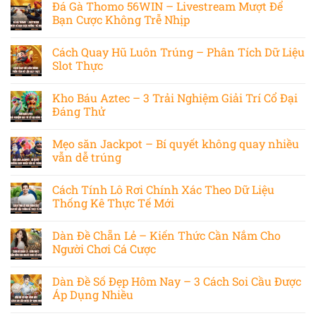
Đá Gà Thomo 56WIN – Livestream Mượt Để
Gà
bình
Đá
luận
Bạn Cược Không Trễ Nhịp
–
ở
Chọn
Đá
Không
Giống
Gà
có
Cách Quay Hũ Luôn Trúng – Phân Tích Dữ Liệu
Chuẩn
Cựa
bình
Là
Sắt
luận
Slot Thực
Thắng
56WIN
ở
Nửa
–
Đá
Không
Đường
4
Gà
có
Kho Báu Aztec – 3 Trải Nghiệm Giải Trí Cổ Đại
Điểm
Thomo
bình
Khiến
56WIN
luận
Đáng Thử
Cược
–
ở
Thủ
Livestream
Cách
Không
Không
Mượt
Quay
có
Mẹo săn Jackpot – Bí quyết không quay nhiều
Thể
Để
Hũ
bình
Rời
Bạn
Luôn
luận
vẫn dễ trúng
Mắt
Cược
Trúng
ở
Không
–
Kho
Không
Trễ
Phân
Báu
có
Cách Tính Lô Rơi Chính Xác Theo Dữ Liệu
Nhịp
Tích
Aztec
bình
Dữ
–
luận
Thống Kê Thực Tế Mới
Liệu
3
ở
Slot
Trải
Mẹo
Không
Thực
Nghiệm
săn
có
Dàn Đề Chẵn Lẻ – Kiến Thức Cần Nắm Cho
Giải
Jackpot
bình
Trí
–
luận
Người Chơi Cá Cược
Cổ
Bí
ở
Đại
quyết
Cách
Không
Đáng
không
Tính
có
Dàn Đề Số Đẹp Hôm Nay – 3 Cách Soi Cầu Được
Thử
quay
Lô
bình
nhiều
Rơi
luận
Áp Dụng Nhiều
vẫn
Chính
ở
dễ
Xác
Dàn
Không