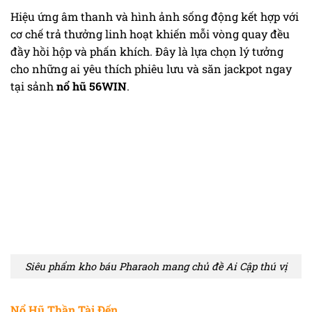
Hiệu ứng âm thanh và hình ảnh sống động kết hợp với
cơ chế trả thưởng linh hoạt khiến mỗi vòng quay đều
đầy hồi hộp và phấn khích. Đây là lựa chọn lý tưởng
cho những ai yêu thích phiêu lưu và săn jackpot ngay
tại sảnh
nổ hũ 56WIN
.
Siêu phẩm kho báu Pharaoh mang chủ đề Ai Cập thú vị
Nổ Hũ Thần Tài Đến