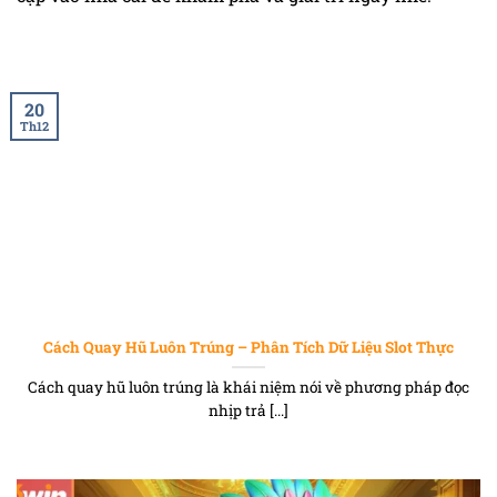
20
Th12
Cách Quay Hũ Luôn Trúng – Phân Tích Dữ Liệu Slot Thực
Cách quay hũ luôn trúng là khái niệm nói về phương pháp đọc
nhịp trả [...]