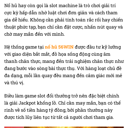
Nổ hũ hay còn gọi là slot machine là trò chơi giải trí
cực kỳ hấp dẫn nhờ luật chơi đơn giản và cách tham
gia dễ hiểu. Không cần phải tính toán rắc rối hay chiến
thuật phức tạp, bạn chỉ cần đặt cược, nhấn nút quay và
chờ may mắn đến với mình.
Hệ thống game tại
nổ hũ 56WIN
được đầu tư kỹ lưỡng
với giao diện bắt mắt, đồ họa sống động cùng âm
thanh chân thực, mang đến trải nghiệm chân thực như
đang bước vào sòng bài thực thụ. Với hàng loạt chủ đề
đa dạng, mỗi lần quay đều mang đến cảm giác mới mẻ
và thú vị.
Điều làm game slot đổi thưởng trở nên đặc biệt chính
là giải Jackpot khổng lồ. Chỉ cần may mắn, bạn có thể
rinh về số tiền hàng tỷ đồng, bởi phần thưởng này
được tích lũy liên tục từ tất cả người chơi tham gia.