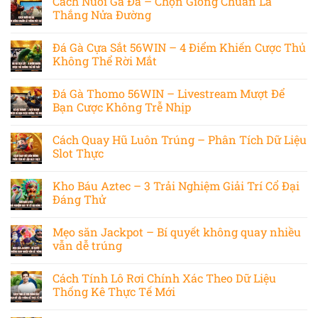
Cách Nuôi Gà Đá – Chọn Giống Chuẩn Là
Thắng Nửa Đường
Không
có
Đá Gà Cựa Sắt 56WIN – 4 Điểm Khiến Cược Thủ
bình
luận
Không Thể Rời Mắt
ở
Cách
Không
Nuôi
có
Đá Gà Thomo 56WIN – Livestream Mượt Để
Gà
bình
Đá
luận
Bạn Cược Không Trễ Nhịp
–
ở
Chọn
Đá
Không
Giống
Gà
có
Cách Quay Hũ Luôn Trúng – Phân Tích Dữ Liệu
Chuẩn
Cựa
bình
Là
Sắt
luận
Slot Thực
Thắng
56WIN
ở
Nửa
–
Đá
Không
Đường
4
Gà
có
Kho Báu Aztec – 3 Trải Nghiệm Giải Trí Cổ Đại
Điểm
Thomo
bình
Khiến
56WIN
luận
Đáng Thử
Cược
–
ở
Thủ
Livestream
Cách
Không
Không
Mượt
Quay
có
Mẹo săn Jackpot – Bí quyết không quay nhiều
Thể
Để
Hũ
bình
Rời
Bạn
Luôn
luận
vẫn dễ trúng
Mắt
Cược
Trúng
ở
Không
–
Kho
Không
Trễ
Phân
Báu
có
Cách Tính Lô Rơi Chính Xác Theo Dữ Liệu
Nhịp
Tích
Aztec
bình
Dữ
–
luận
Thống Kê Thực Tế Mới
Liệu
3
ở
Slot
Trải
Mẹo
Không
Thực
Nghiệm
săn
có