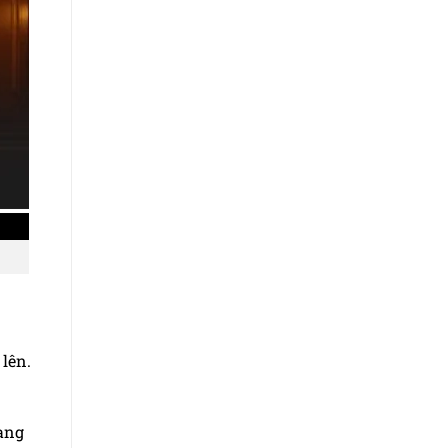
 lên.
rang