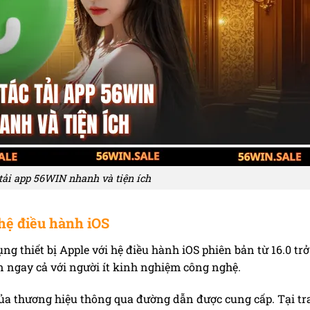
tải app 56WIN nhanh và tiện ích
hệ điều hành iOS
 thiết bị Apple với hệ điều hành iOS phiên bản từ 16.0 trở
ện ngay cả với người ít kinh nghiệm công nghệ.
của thương hiệu thông qua đường dẫn được cung cấp. Tại t