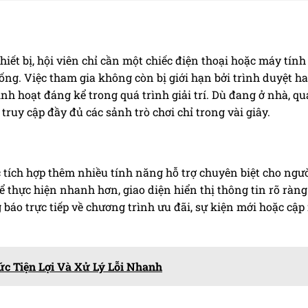
hiết bị, hội viên chỉ cần một chiếc điện thoại hoặc máy tín
hống. Việc tham gia không còn bị giới hạn bởi trình duyệt h
nh hoạt đáng kể trong quá trình giải trí. Dù đang ở nhà, qu
truy cập đầy đủ các sảnh trò chơi chỉ trong vài giây.
 tích hợp thêm nhiều tính năng hỗ trợ chuyên biệt cho ngư
ể thực hiện nhanh hơn, giao diện hiển thị thông tin rõ ràng
g báo trực tiếp về chương trình ưu đãi, sự kiện mới hoặc cập
c Tiện Lợi Và Xử Lý Lỗi Nhanh