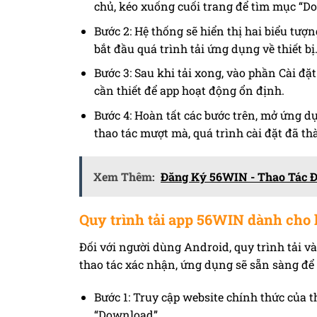
chủ, kéo xuống cuối trang để tìm mục “Do
Bước 2: Hệ thống sẽ hiển thị hai biểu tượ
bắt đầu quá trình tải ứng dụng về thiết bị
Bước 3: Sau khi tải xong, vào phần Cài đặ
cần thiết để app hoạt động ổn định.
Bước 4: Hoàn tất các bước trên, mở ứng dụ
thao tác mượt mà, quá trình cài đặt đã th
Xem Thêm:
Đăng Ký 56WIN - Thao Tác Đ
Quy trình tải app 56WIN dành cho
Đối với người dùng Android, quy trình tải v
thao tác xác nhận, ứng dụng sẽ sẵn sàng để
Bước 1: Truy cập website chính thức của 
“Download”.