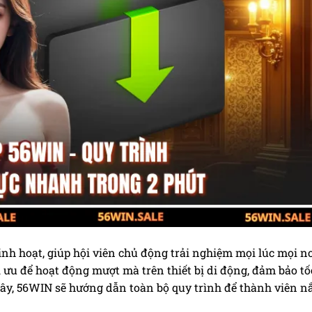
inh hoạt, giúp hội viên chủ động trải nghiệm mọi lúc mọi nơ
i ưu để hoạt động mượt mà trên thiết bị di động, đảm bảo tố
 đây, 56WIN sẽ hướng dẫn toàn bộ quy trình để thành viên 