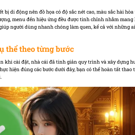
t bị di động nên đồ họa có độ sắc nét cao, màu sắc hài hòa
 tượng, menu đến hiệu ứng đều được tinh chỉnh nhằm mang 
y giúp người dùng nhanh chóng làm quen, kể cả với những a
ụ thể theo từng bước
 khi cài đặt, nhà cái đã tinh giản quy trình và xây dựng 
thực hiện đúng các bước dưới đây, bạn có thể hoàn tất thao 
.