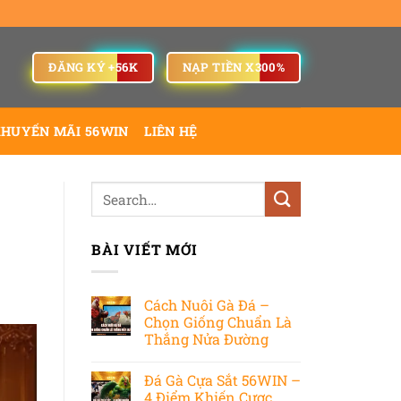
ĐĂNG KÝ +56K
NẠP TIỀN X300%
HUYẾN MÃI 56WIN
LIÊN HỆ
BÀI VIẾT MỚI
Cách Nuôi Gà Đá –
Chọn Giống Chuẩn Là
Thắng Nửa Đường
Không
có
Đá Gà Cựa Sắt 56WIN –
bình
luận
4 Điểm Khiến Cược