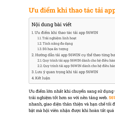
Ưu điểm khi thao tác tải a
Nội dung bài viết
Ưu điểm khi thao tác tải app 56WIN
Trải nghiệm linh hoạt
Tính năng đa dạng
Đồ họa ấn tượng
Hướng dẫn tải app 56WIN cụ thể theo từng b
Quy trình tải app 56WIN dành cho hệ điều hà
Quy trình tải app 56WIN dành cho hệ điều h
Lưu ý quan trọng khi tải app 56WIN
Kết luận
Ưu điểm lớn nhất khi chuyển sang sử dụng 
trải nghiệm tốt hơn so với nền tảng web.
56
nhanh, giao diện thân thiện và hạn chế tối đa
bật mà hội viên nhận được khi hoàn tất quá 