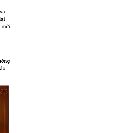
 và
lại
i mới
hướng
tác