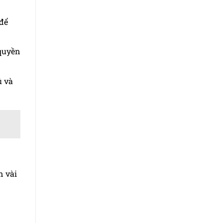
 để
 quyền
ủ và
n vài