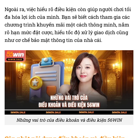
Ngoài ra, việc hiểu rõ điều kiện còn giúp người chơi tối
đa hóa lợi ích của mình. Bạn sẽ biết cách tham gia các
chương trình khuyến mãi một cách thông minh, nắm
rõ hạn mức đặt cược, hiểu tốc độ xử lý giao dịch cũng
như cơ chế bảo mật thông tin của nhà cái.
Những vai trò của điều khoản và điều kiện 56WIN