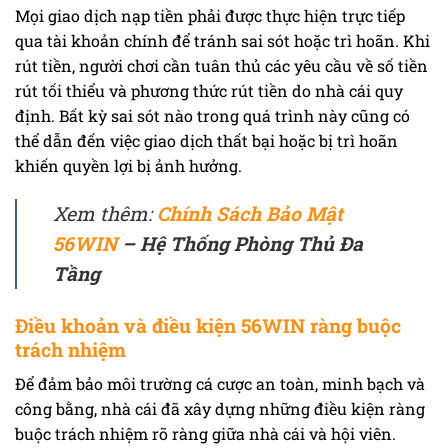
Mọi giao dịch nạp tiền phải được thực hiện trực tiếp
qua tài khoản chính để tránh sai sót hoặc trì hoãn. Khi
rút tiền, người chơi cần tuân thủ các yêu cầu về số tiền
rút tối thiểu và phương thức rút tiền do nhà cái quy
định. Bất kỳ sai sót nào trong quá trình này cũng có
thể dẫn đến việc giao dịch thất bại hoặc bị trì hoãn
khiến quyền lợi bị ảnh hưởng.
Xem thêm:
Chính Sách Bảo Mật
56WIN
– Hệ Thống Phòng Thủ Đa
Tầng
Điều khoản và điều kiện 56WIN ràng buộc
trách nhiệm
Để đảm bảo môi trường cá cược an toàn, minh bạch và
công bằng, nhà cái đã xây dựng những điều kiện ràng
buộc trách nhiệm rõ ràng giữa nhà cái và hội viên.