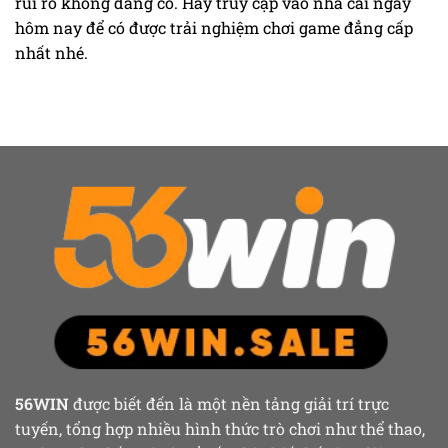
rủi ro không đáng có. Hãy truy cập vào nhà cái ngay
hôm nay để có được trải nghiệm chơi game đẳng cấp
nhất nhé.
56WIN
được biết đến là một nền tảng giải trí trực
tuyến, tổng hợp nhiều hình thức trò chơi như thể thao,