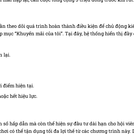
 cần theo dõi quá trình hoàn thành điều kiện để chủ động k
ập mục “Khuyến mãi của tôi”. Tại đây, hệ thống hiển thị đầ
 lại.
 điểm hiện tại.
oặc hết hiệu lực.
n số hấp dẫn mà còn thể hiện sự đầu tư dài hạn cho hội viê
hơi có thể tận dụng tối đa lợi thế từ các chương trình này.