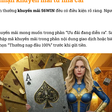
nh thưởng
khuyến mãi 56WIN
đều có điều kiện rõ ràng. Ngư
 khuyến mãi mong muốn trong phần “Ưu đãi đang diễn ra”. 
nhập mã khuyến mãi trong phần nội dung giao dịch hoặc bi
chọn “Thưởng nạp đầu 100%” trước khi gửi tiền.