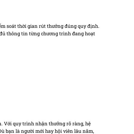
iểm soát thời gian rút thưởng đúng quy định.
y đủ thông tin từng chương trình đang hoạt
n. Với quy trình nhận thưởng rõ ràng, hệ
 Dù bạn là người mới hay hội viên lâu năm,