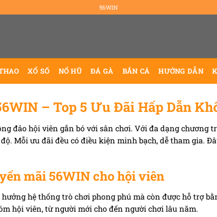
56WIN
 THAO
XỔ SỐ
NỔ HŨ
ĐÁ GÀ
BẮN CÁ
HƯỚNG DẪN
K
6WIN – Top 5 Ưu Đãi Hấp Dẫn Kh
đông đảo hội viên gắn bó với sân chơi. Với đa dạng chương t
ộ. Mỗi ưu đãi đều có điều kiện minh bạch, dễ tham gia. Đây 
uyến mãi 56WIN cho hội viên
n hưởng hệ thống trò chơi phong phú mà còn được hỗ trợ bằ
óm hội viên, từ người mới cho đến người chơi lâu năm.