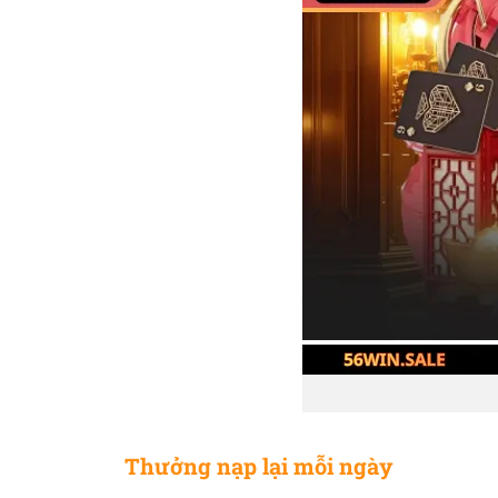
Thưởng nạp lại mỗi ngày