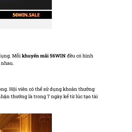
 dụng. Mỗi
khuyến mãi 56WIN
đều có hình
c nhau.
 đồng. Hội viên có thể sử dụng khoản thưởng
hận thưởng là trong 7 ngày kể từ lúc tạo tài