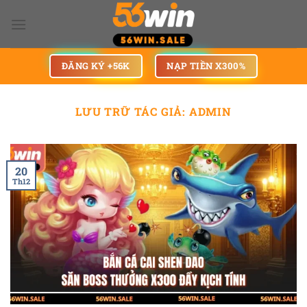
Bỏ
qua
nội
dung
ĐĂNG KÝ +56K
NẠP TIỀN X300%
LƯU TRỮ TÁC GIẢ:
ADMIN
20
Th12