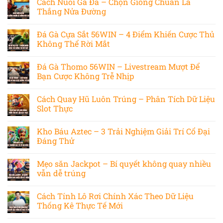
Cách Nuôi Gà Đá – Chọn Giống Chuẩn Là
Thắng Nửa Đường
Không
có
Đá Gà Cựa Sắt 56WIN – 4 Điểm Khiến Cược Thủ
bình
luận
Không Thể Rời Mắt
ở
Cách
Không
Nuôi
có
Đá Gà Thomo 56WIN – Livestream Mượt Để
Gà
bình
Đá
luận
Bạn Cược Không Trễ Nhịp
–
ở
Chọn
Đá
Không
Giống
Gà
có
Cách Quay Hũ Luôn Trúng – Phân Tích Dữ Liệu
Chuẩn
Cựa
bình
Là
Sắt
luận
Slot Thực
Thắng
56WIN
ở
Nửa
–
Đá
Không
Đường
4
Gà
có
Kho Báu Aztec – 3 Trải Nghiệm Giải Trí Cổ Đại
Điểm
Thomo
bình
Khiến
56WIN
luận
Đáng Thử
Cược
–
ở
Thủ
Livestream
Cách
Không
Không
Mượt
Quay
có
Mẹo săn Jackpot – Bí quyết không quay nhiều
Thể
Để
Hũ
bình
Rời
Bạn
Luôn
luận
vẫn dễ trúng
Mắt
Cược
Trúng
ở
Không
–
Kho
Không
Trễ
Phân
Báu
có
Cách Tính Lô Rơi Chính Xác Theo Dữ Liệu
Nhịp
Tích
Aztec
bình
Dữ
–
luận
Thống Kê Thực Tế Mới
Liệu
3
ở
Slot
Trải
Mẹo
Không
Thực
Nghiệm
săn
có