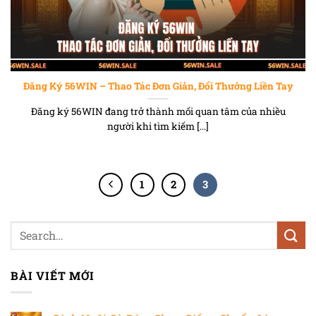
Đăng Ký 56WIN – Thao Tác Đơn Giản, Đổi Thưởng Liền Tay
Đăng ký 56WIN đang trở thành mối quan tâm của nhiều
người khi tìm kiếm [...]
1
2
3
BÀI VIẾT MỚI