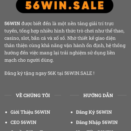
56WIN
được biết đến là một nền tảng giải trí trực
tuyến, tổng hợp nhiều hình thức trò chơi như thể thao,
casino, slot, bắn cá và xổ số. Nhờ thiết kế giao diện
thân thiện cùng khả năng vận hành ổn định, hệ thống
hướng đến việc mang lại trải nghiệm sử dụng liền
mạch cho người dùng.
Đăng ký tặng ngay 56K tại 56WIN.SALE !
VỀ CHÚNG TÔI
HƯỚNG DẪN
Giới Thiệu 56WIN
Đăng Ký 56WIN
CEO 56WIN
Đăng Nhập 56WIN