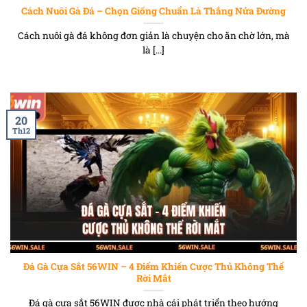
Cách Nuôi Gà Đá – Chọn Giống Chuẩn Là Thắng Nửa Đường
Cách nuôi gà đá không đơn giản là chuyện cho ăn chờ lớn, mà
là [...]
20
Th12
Đá Gà Cựa Sắt 56WIN – 4 Điểm Khiến Cược Thủ Không Thể
Rời Mắt
Đá gà cựa sắt 56WIN được nhà cái phát triển theo hướng