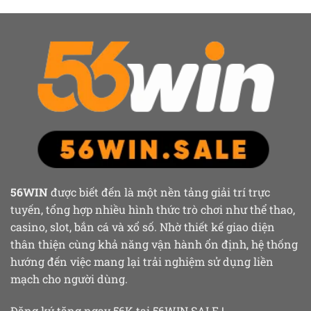
Chơi
–
Nuôi
Cá
3
Lô
Cược
Cách
Khung
Soi
1
Cầu
Ngày
Được
Hiệu
Áp
Quả
Dụng
Cho
Nhiều
Lô
Đề
Hiện
Đại
56WIN
được biết đến là một nền tảng giải trí trực
tuyến, tổng hợp nhiều hình thức trò chơi như thể thao,
casino, slot, bắn cá và xổ số. Nhờ thiết kế giao diện
thân thiện cùng khả năng vận hành ổn định, hệ thống
hướng đến việc mang lại trải nghiệm sử dụng liền
mạch cho người dùng.
Đăng ký tặng ngay 56K tại 56WIN.SALE !