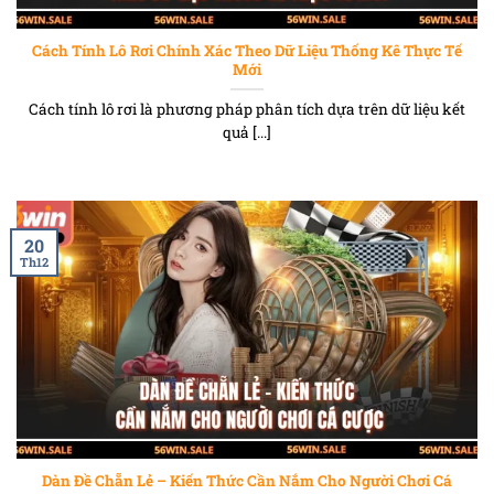
Cách Tính Lô Rơi Chính Xác Theo Dữ Liệu Thống Kê Thực Tế
Mới
Cách tính lô rơi là phương pháp phân tích dựa trên dữ liệu kết
quả [...]
20
Th12
Dàn Đề Chẵn Lẻ – Kiến Thức Cần Nắm Cho Người Chơi Cá