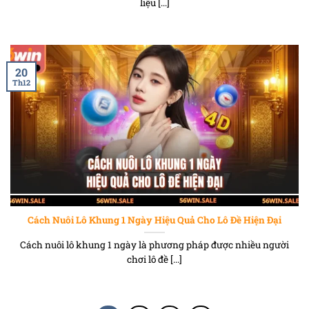
liệu [...]
20
Th12
Cách Nuôi Lô Khung 1 Ngày Hiệu Quả Cho Lô Đề Hiện Đại
Cách nuôi lô khung 1 ngày là phương pháp được nhiều người
chơi lô đề [...]