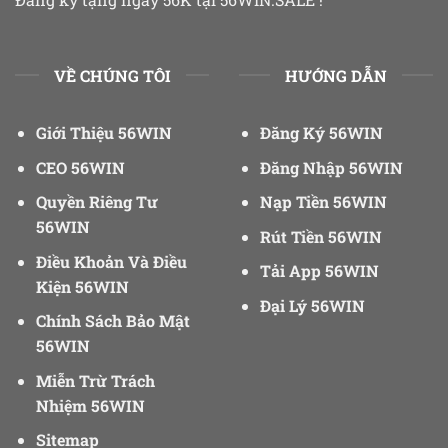
VỀ CHÚNG TÔI
HƯỚNG DẪN
Giới Thiệu 56WIN
Đăng Ký 56WIN
CEO 56WIN
Đăng Nhập 56WIN
Quyền Riêng Tư
Nạp Tiền 56WIN
56WIN
Rút Tiền 56WIN
Điều Khoản Và Điều
Tải App 56WIN
Kiện 56WIN
Đại Lý 56WIN
Chính Sách Bảo Mật
56WIN
Miễn Trừ Trách
Nhiệm 56WIN
Sitemap