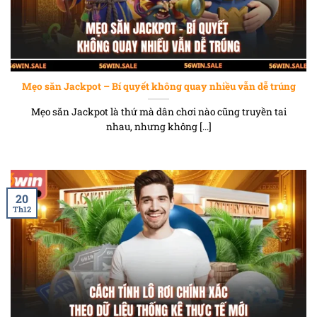
Mẹo săn Jackpot – Bí quyết không quay nhiều vẫn dễ trúng
Mẹo săn Jackpot là thứ mà dân chơi nào cũng truyền tai
nhau, nhưng không [...]
20
Th12